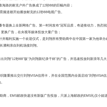
淮海路的耐克户外广告换成了12秒88的巨幅内容；
体育频道都开始播放耐克的12秒88电视广告。
洛桑专题换上全新网络广告。第一时间发布“冠军品质，奇迹推动力，热烈
；更换广告，在央视等媒体投放大量广告；
设计并顺利实施一个欢迎仪式，是刘翔所有赞助商中在中国第一家为他举办
长潘刚亲自到机场接刘翔。
出刘翔“12秒88”版“为刘翔新纪录干杯”的广告，并迅速投放到新浪等几
际组织隆重推出交行刘翔VISA信用卡，并在全国范围内全面启动“刘翔VISA
动。
级赞助商，EMS邮政快递没有新版广告投放，只派上海邮政的EMS礼仪小姐