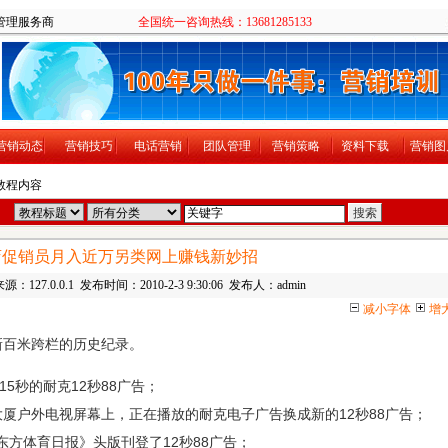
售培训团队管理服务商
全国统一咨询热线：13681285133
营销动态
营销技巧
电话营销
团队管理
营销策略
资料下载
营销图
 教程内容
店促销员月入近万另类网上赚钱新妙招
源：127.0.0.1 发布时间：2010-2-3 9:30:06 发布人：admin
减小字体
增
新百米跨栏的历史纪录。
15秒的耐克12秒88广告；
大厦户外电视屏幕上，正在播放的耐克电子广告换成新的12秒88广告；
东方体育日报》头版刊登了12秒88广告；