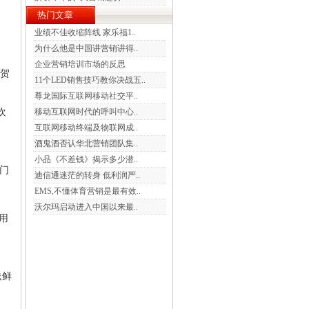
热门文章
业绩不佳收缩阵线 家乐福1..
为什么他是中国讲营销讲得..
企业营销培训市场的反思
祝贺
11个LED销售技巧教你决战五..
尊龙国际互联网移动社交平..
欢
移动互联网时代的呼叫中心..
互联网移动终端及物联网成..
酒鬼酒否认华北营销团队集..
小品《不差钱》揭示多少潜..
大门
迪信通迷茫的转身 低利润严..
EMS,不懂体育营销是最有效..
沃尔玛启动进入中国以来最..
信用
送鲜