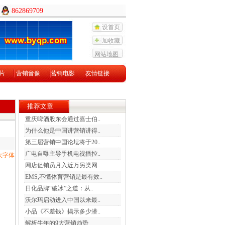
862869709
设首页
加收藏
网站地图
片
营销音像
营销电影
友情链接
推荐文章
重庆啤酒股东会通过嘉士伯..
为什么他是中国讲营销讲得..
第三届营销中国论坛将于20..
广电自曝主导手机电视播控..
大字体
网店促销员月入近万另类网..
EMS,不懂体育营销是最有效..
日化品牌“破冰”之道：从..
沃尔玛启动进入中国以来最..
小品《不差钱》揭示多少潜..
解析牛年的9大营销趋势