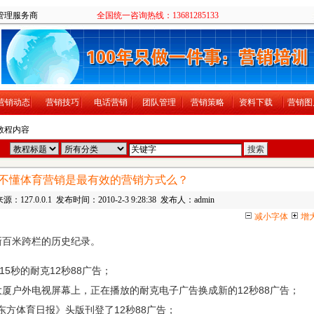
售培训团队管理服务商
全国统一咨询热线：13681285133
营销动态
营销技巧
电话营销
团队管理
营销策略
资料下载
营销图
 教程内容
S,不懂体育营销是最有效的营销方式么？
源：127.0.0.1 发布时间：2010-2-3 9:28:38 发布人：admin
减小字体
增
新百米跨栏的历史纪录。
15秒的耐克12秒88广告；
大厦户外电视屏幕上，正在播放的耐克电子广告换成新的12秒88广告；
东方体育日报》头版刊登了12秒88广告；