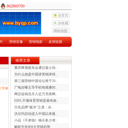
862869709
设首页
加收藏
网站地图
片
营销音像
营销电影
友情链接
推荐文章
重庆啤酒股东会通过嘉士伯..
为什么他是中国讲营销讲得..
第三届营销中国论坛将于20..
广电自曝主导手机电视播控..
大字体
网店促销员月入近万另类网..
EMS,不懂体育营销是最有效..
日化品牌“破冰”之道：从..
沃尔玛启动进入中国以来最..
小品《不差钱》揭示多少潜..
解析牛年的9大营销趋势