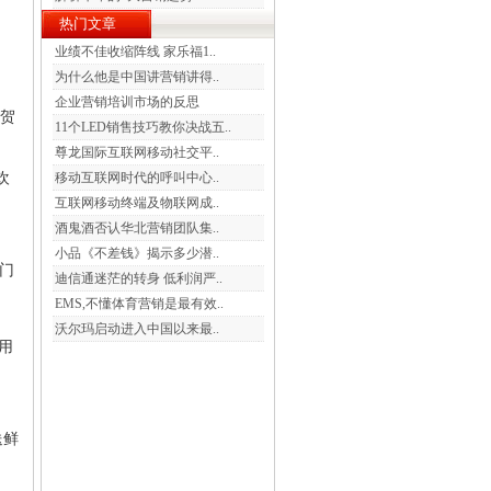
热门文章
业绩不佳收缩阵线 家乐福1..
为什么他是中国讲营销讲得..
企业营销培训市场的反思
祝贺
11个LED销售技巧教你决战五..
尊龙国际互联网移动社交平..
欢
移动互联网时代的呼叫中心..
互联网移动终端及物联网成..
酒鬼酒否认华北营销团队集..
小品《不差钱》揭示多少潜..
大门
迪信通迷茫的转身 低利润严..
EMS,不懂体育营销是最有效..
沃尔玛启动进入中国以来最..
信用
送鲜