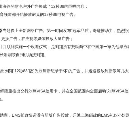
淮海路的耐克户外广告换成了12秒88的巨幅内容；
体育频道都开始播放耐克的12秒88电视广告。
洛桑专题换上全新网络广告。第一时间发布“冠军品质，奇迹推动力，热烈
；更换广告，在央视等媒体投放大量广告；
设计并顺利实施一个欢迎仪式，是刘翔所有赞助商中在中国第一家为他举办
长潘刚亲自到机场接刘翔。
出刘翔“12秒88”版“为刘翔新纪录干杯”的广告，并迅速投放到新浪等几
际组织隆重推出交行刘翔VISA信用卡，并在全国范围内全面启动“刘翔VISA
动。
级赞助商，EMS邮政快递没有新版广告投放，只派上海邮政的EMS礼仪小姐