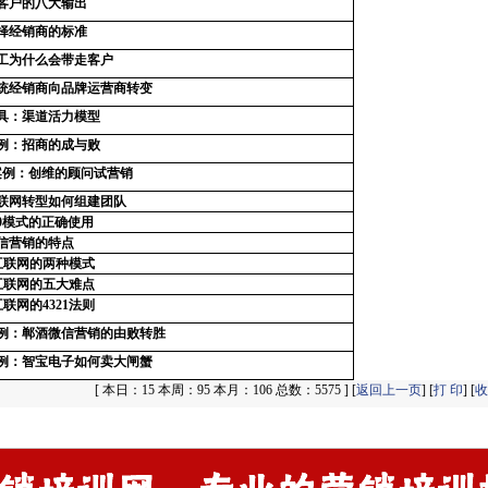
客户的八大输出
择经销商的标准
工为什么会带走客户
统经销商向品牌运营商转变
具：渠道活力模型
例：招商的成与败
案例：创维的顾问试营销
联网转型如何组建团队
20模式的正确使用
信营销的特点
互联网的两种模式
互联网的五大难点
互联网的4321法则
例：郸酒微信营销的由败转胜
例：智宝电子如何卖大闸蟹
[
本日：15 本周：95 本月：106 总数：5575 ] [
返回上一页
] [
打 印
] [
收