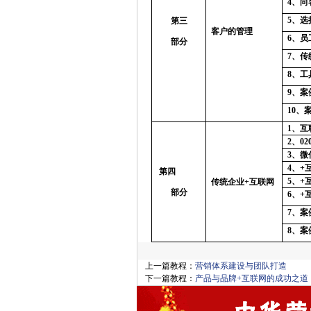
4
、向
5
、选
第三
客户的管理
6
、员
部分
7
、传
8
、工
9
、案
10
、
1
、互
2
、0
3
、微
4
、+
第四
5
、+
传统企业+互联网
部分
6
、+
7
、案
8
、案
上一篇教程：
营销体系建设与团队打造
下一篇教程：
产品与品牌+互联网的成功之道