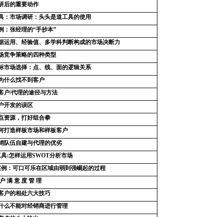
研后的重要动作
具：市场调研：头头是道工具的使用
例：张经理的“手抄本”
据运用、经验值、多学科判断构成的市场决断力
场竞争策略的四种类型
标市场选择：点、线、面的逻辑关系
为什么找不到客户
客户/代理的途径与方法
户开发的误区
点资源，打好组合拳
何打造样板市场和样板客户
销队伍自建与代理的优劣
具:怎样运用SWOT分析市场
案例：可口可乐在区域由弱到强崛起的过程
户 满 意 度 管 理
客户的相处六大技巧
什么不能对经销商进行管理