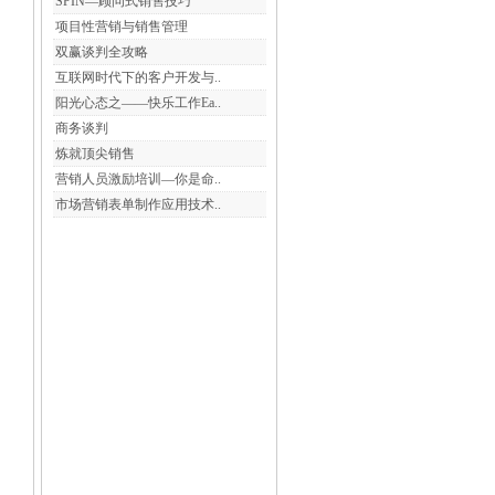
SPIN—顾问式销售技巧
项目性营销与销售管理
双赢谈判全攻略
互联网时代下的客户开发与..
阳光心态之——快乐工作Ea..
商务谈判
炼就顶尖销售
营销人员激励培训—你是命..
市场营销表单制作应用技术..