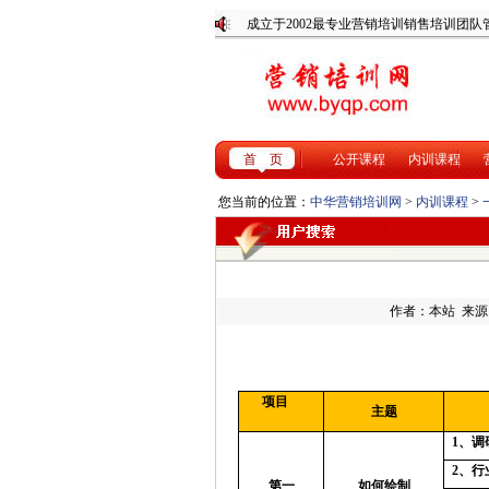
成立于2002最专业营销培训销
首 页
公开课程
内训课程
您当前的位置：
中华营销培训网
>
内训课程
>
作者：本站 来源：ww
项目
主题
1
、调
2
、行
第一
如何绘制