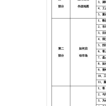
3
、调
部分
作战地图
4
、工
5
、案
1
、数
2
、市
3
、目
4
、我
5
、找
第二
如何启
6
、客
部分
动市场
7
、盘
8
、如
9
、营
10
、工
11
、
1
、客 
2
、与
3
、为