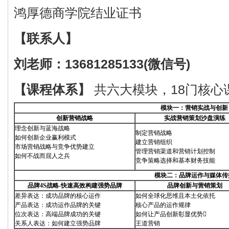
鸿厚德商学院结业证书
【联系人】
刘老师：13681285133(微信号)
【课程体系】
共六大模块，18门核心
模块一：营销实战与创新
创新营销战略
实战
营销策划
沙盘演练
理念创新与蓝海战略
制定营销战略
如何创新企业赢利模式
建立营销组织
市场营销战略与竞争优势建立
管理营销渠道和营销计划控制
如何不战而屈人之兵
竞争策略选择和基本财务技能
模块二：品牌运作与媒体传
品牌4S战略
-
快速高效构建强势品牌
品牌创新与营销策划
差异表达：成功品牌的核心运作
如何全球化思维且本土化依托
产品表达：成功运作品牌的关键
核心产品的运作规律
位次表达：高端品牌成功的关键
如何让产品创新彰显优势
关系人表达：如何建立强势品牌
王道营销