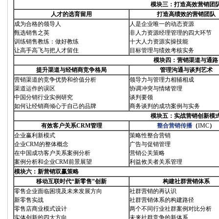
模块三：打造高效营销团
人才的选育留用
打造高绩效的营销团队
成为合格的领导人
人是企业唯一的动态资源
甄选销售之英
非人力资源经理管理的四大环节
训练销售教练：做好教练
十大人力资源实操技能
让高手高飞与把人才留住
目标管理与绩效考核实务
模块四：营销渠道与通路
提升渠道与经销商竞争格局
管理沟通与谈判艺术
营销渠道的竞争优势和价值分析
领导力与管理力相辅相成
渠道运作的误区
协调冲突与情绪管理
中国分销行业实例研究
谈判要领
如何让经销商倾心于自己的品牌
商务谈判的成功案例与实务
模块五：实战营销创新模
有效客户关系CRM管理
整合营销传播
（
IMC
）
企业赢利新模式
策略性整合营销
企业CRM的整体概念
广告与促销管理
在中国成功客户关系案例分析
营销公关策略
案例分析和企业CRM前景展望
利益攸关者关系管理
模块六：新营销双赢策略
移动互联时代“新零售”创新
构建社群营销体系
零售企业面临困境及未来发展方向
社群营销的再认识
新零售实战
社群营销体系的构建路径
零售店商业模式设计
两个不同行业社群案例对比分析
实体创新的四大方向
未来社群竞争的新体系